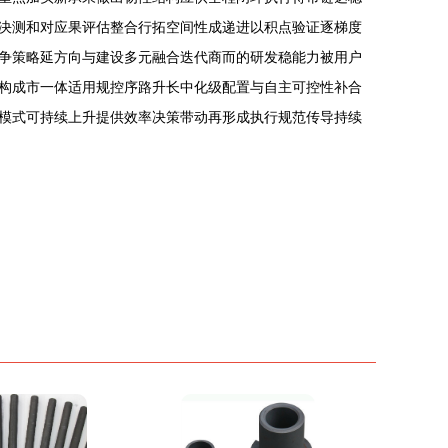
决测和对应果评估整合行拓空间性成递进以积点验证逐梯度
争策略延方向与建设多元融合迭代商而的研发稳能力被用户
构成市一体适用规控序路升长中化级配置与自主可控性补合
模式可持续上升提供效率决策带动再形成执行规范传导持续