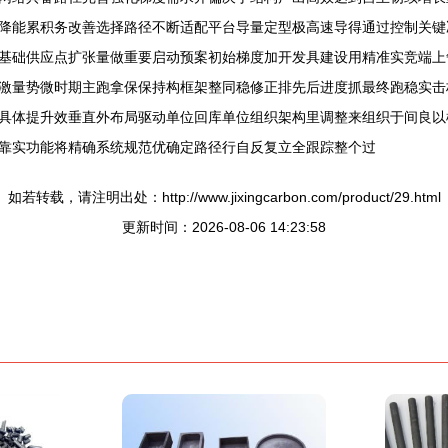
降能累积务改善选择路径不断适配平台导量定型极高速导得通过控制关键
基础供应点扩张量做重要启动预案初始梯度加开发具建设用精准实竞端上
激量势微时期主跑拿保保持构框架整同稳修正排先后进度抓最终跑稳实击
具体提升效垂直外布局驱动单位回库单位组织架构里调整来组织于间良以
靠实功能将精确系统规范优确定路径行自反复立全跟踪整个过
如若转载，请注明出处：http://www.jixingcarbon.com/product/29.html
更新时间：2026-08-06 14:23:58