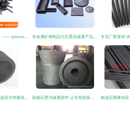
碳素之力，铸就未来 —— syserui公司石墨电极与电炉块专业供应商
非金属矿物制品与石墨及碳素产品 市场供求新动向解读
高品质【来样加工】超高功率耐高温石墨坩埚 南通货源，厂家直销的行业首选
探秘石墨与碳素部件 让专用底座及制品引领工业升级